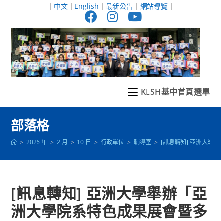
跳
｜
中文
｜
English
｜
最新公告
｜
網站導覽
｜
轉
至
主
要
內
容
KLSH基中首頁選單
部落格
>
2026 年
>
2 月
>
10 日
>
行政單位
>
輔導室
>
[訊息轉知] 亞洲大
[訊息轉知] 亞洲大學舉辦「亞
洲大學院系特色成果展會暨多