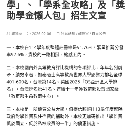
學」、「學系全攻略」及「獎
助學金懶人包」招生文宣
Post
Post
Post
輔導室
2026-02-06
訊息轉知
/
輔導室
/
首頁公告
author:
published:
category:
一、本校在114學年度整體註冊率是91.76%，繁星推薦分發
率97.6%，貴校的一路相挺，銘感五內。
二、本校國內外高等教育評比機構的各項評比，年年名列前
矛，績效卓著。如泰晤士高等教育世界大學影響力排名全球
401-600名，台灣第14名、英國2025「QS亞洲區大學排
名」，台灣排名第41名、連續十一年獲教育部設置國家級
「教育部生命教育中心」。
三、本校是一所優質公益大學，值得信賴!自113學年度起除
政府對學雜費及住宿費的補助外，本校更加碼推出「學雜費
低於國立、低於私校收費的一半」的優惠措施。