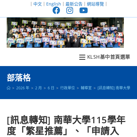
跳
｜
中文
｜
English
｜
最新公告
｜
網站導覽
｜
轉
至
主
要
內
容
KLSH基中首頁選單
部落格
>
2026 年
>
2 月
>
6 日
>
行政單位
>
輔導室
>
[訊息轉知] 南華大學
[訊息轉知] 南華大學115學年
度「繁星推薦」、「申請入