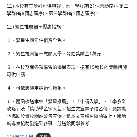
(二) 本校有三學群可供填報：第一學群(有21個志願序)、第二
學群(有8個志願序)、第三學群(有1個志願序)。
(三) 繁星推薦獨享優惠措施：
１、繁星生四年住宿費全免。
２、繁星視同第一志願入學，發給獎勵金1萬元。
３、在校期間各項學習的優異表現，還有15種校內獎勵措施
可供申請。
４、可依志趣申請適性轉系。
五、隨函檢送本校「繁星推薦」、「申請入學」、「學系全
攻略」及「獎助學金懶人包」招生文宣電子檔乙份，懇請惠
予協助於貴校網站公告宣傳，紙本文宣將另隨函寄上，懇請
輔導室協助發送到各班，分送給同學參考。
115申請入學