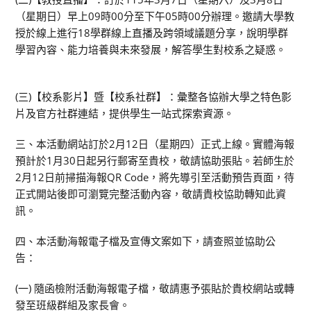
（星期日）早上09時00分至下午05時00分辦理。邀請大學教
授於線上進行18學群線上直播及跨領域議題分享，說明學群
學習內容、能力培養與未來發展，解答學生對校系之疑惑。
(三)【校系影片】暨【校系社群】：彙整各協辦大學之特色影
片及官方社群連結，提供學生一站式探索資源。
三、本活動網站訂於2月12日（星期四）正式上線。實體海報
預計於1月30日起另行郵寄至貴校，敬請協助張貼。若師生於
2月12日前掃描海報QR Code，將先導引至活動預告頁面，待
正式開站後即可瀏覽完整活動內容，敬請貴校協助轉知此資
訊。
四、本活動海報電子檔及宣傳文案如下，請查照並協助公
告：
(一) 隨函檢附活動海報電子檔，敬請惠予張貼於貴校網站或轉
發至班級群組及家長會。