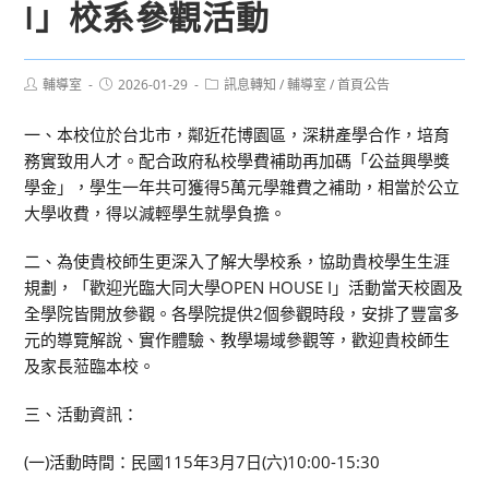
I」校系參觀活動
Post
Post
Post
輔導室
2026-01-29
訊息轉知
/
輔導室
/
首頁公告
author:
published:
category:
一、本校位於台北市，鄰近花博園區，深耕產學合作，培育
務實致用人才。配合政府私校學費補助再加碼「公益興學獎
學金」，學生一年共可獲得5萬元學雜費之補助，相當於公立
大學收費，得以減輕學生就學負擔。
二、為使貴校師生更深入了解大學校系，協助貴校學生生涯
規劃，「歡迎光臨大同大學OPEN HOUSE I」活動當天校園及
全學院皆開放參觀。各學院提供2個參觀時段，安排了豐富多
元的導覽解說、實作體驗、教學場域參觀等，歡迎貴校師生
及家長蒞臨本校。
三、活動資訊：
(一)活動時間：民國115年3月7日(六)10:00-15:30