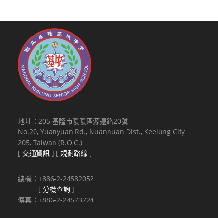
地址：205 基隆市暖暖區源遠路20號
No.20, Yuanyuan Rd., Nuannuan Dist., Keelung City
205, Taiwan (R.O.C.)
[
交通資訊
] [
規劃路線
]
總機：+886-2-24582052
[
分機查詢
]
傳真：+886-2-24573724