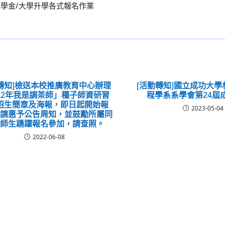
獎學金/大學升學各式報名作業
轉知]檢送本校推廣教育中心辦理
[活動轉知]國立成功大
022年我是調茶師」種子師資研習
程學系系學會第24屆
招生簡章及海報，即日起開始報
2023-05-04
敬請惠予公告周知，並鼓勵所屬同
及師生踴躍報名參加，請查照。
2022-06-08