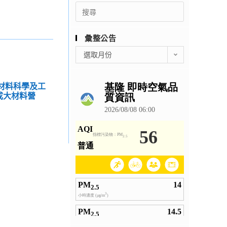
Search
for:
彙整公告
彙
選取月份
整
公
告
學材料科學及工
成大材料營