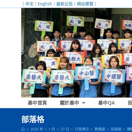
跳
｜
中文
｜
English
｜
最新公告
｜
網站導覽
｜
轉
至
主
要
內
容
基中首頁
關於基中
基中QA
部落格
>
2026 年
>
1 月
>
27 日
>
行政單位
>
教務處
>
註冊組
>
轉