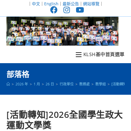
跳
｜
中文
｜
English
｜
最新公告
｜
網站導覽
｜
轉
至
主
要
內
容
KLSH基中首頁選單
部落格
>
2026 年
>
1 月
>
26 日
>
行政單位
>
教務處
>
教學組
>
[活動轉知]
[活動轉知]2026全國學生政大
運動文學獎