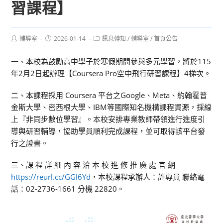
習課程】
Post
Post
Post
輔導室
2026-01-14
訊息轉知
/
輔導室
/
首頁公告
author:
published:
category:
一、本校為鼓勵高中學子於寒假期間參與多元學習，將於115
年2月2日起辦理【Coursera Pro空中飛行研習課程】4梯次。
二、本課程採用 Coursera 平台之Google、Meta、約翰霍普
金斯大學、密西根大學、IBM等國際知名機構課程資源，採線
上『非同步數位學習』。本校安排專業教師帶領進行進度引
導與研習輔導，協助學員順利完成課程，並可取得該平台發
行之證書。
三、課 程 詳 細 內 容 洽 本 校 進 修 推 廣 處 官 網
https://reurl.cc/GGl6Yd
，本校課程承辦人：許專員 聯絡電
話：02-2736-1661 分機 22820。