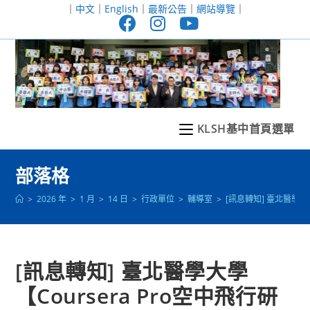
跳
｜
中文
｜
English
｜
最新公告
｜
網站導覽
｜
轉
至
主
要
內
容
KLSH基中首頁選單
部落格
>
2026 年
>
1 月
>
14 日
>
行政單位
>
輔導室
>
[訊息轉知] 臺北醫學大學
[訊息轉知] 臺北醫學大學
【Coursera Pro空中飛行研