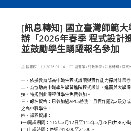
[訊息轉知] 國立臺灣師範大
辦「2026年春季 程式設計
並鼓勵學生踴躍報名參加
Post
Post
Post
圖書館
2026-01-14
圖書館
/
行政單位
/
訊息轉知
/
首頁
author:
published:
category:
一、依據教育部高中職生程式識讀與實作能力探討計畫辦
二、為協助高中職學生學習進階程式設計，進而與大學課
接，特規劃此課程供學生免費參加。
三、報名資格：已參加過APCS檢測，且實作題為2級分或
之高中職學生。
四、課程資訊：
(一)開課期間：115年3月12日至115年5月28日(共36小時
(二)上課時間：每週四18:00至21:00。