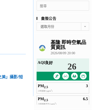
Search
for:
彙整公告
彙
選取月份
整
公
告
之美」攝影/短