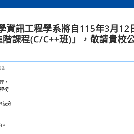
學資訊工程學系將自115年3月12
進階課程(C/C++班)」，敬請貴校
公告
理。
程銜
3級分
)。