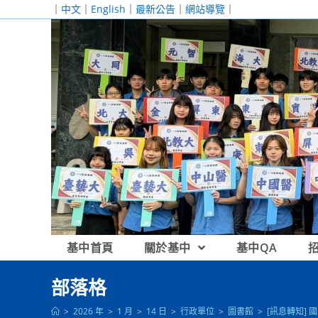
跳
｜
中文
｜
English
｜
最新公告
｜
網站導覽
｜
轉
至
主
要
內
容
基中首頁
關於基中
基中QA
部落格
>
2026 年
>
1 月
>
14 日
>
行政單位
>
圖書館
>
[訊息轉知]