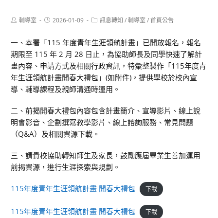
Post
Post
Post
輔導室
2026-01-09
訊息轉知
/
輔導室
/
首頁公告
author:
published:
category:
一、本署「115 年度青年生涯領航計畫」已開放報名，報名
期限至 115 年 2 月 28 日止，為協助師長及同學快速了解計
畫內容、申請方式及相關行政資訊，特彙整製作「115年度青
年生涯領航計畫開春大禮包」(如附件)，提供學校於校內宣
導、輔導課程及親師溝通時運用。
二、前揭開春大禮包內容包含計畫簡介、宣導影片、線上說
明會影音、企劃撰寫教學影片、線上諮詢服務、常見問題
（Q&A）及相關資源下載。
三、請貴校協助轉知師生及家長，鼓勵應屆畢業生善加運用
前揭資源，進行生涯探索與規劃。
115年度青年生涯領航計畫 開春大禮包
下載
115年度青年生涯領航計畫 開春大禮包
下載