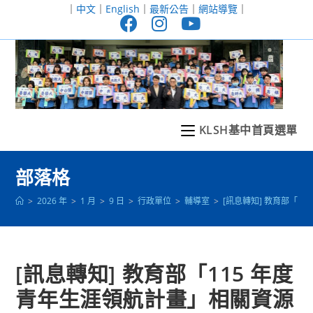
跳
｜
中文
｜
English
｜
最新公告
｜
網站導覽
｜
轉
至
主
要
內
容
KLSH基中首頁選單
部落格
>
2026 年
>
1 月
>
9 日
>
行政單位
>
輔導室
>
[訊息轉知] 教育部「1
[訊息轉知] 教育部「115 年度
青年生涯領航計畫」相關資源