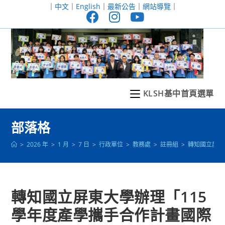
跳
｜
中文
｜
English
｜
最新公告
｜
網站導覽
｜
轉
至
主
要
內
容
KLSH基中首頁選單
部落格
>
2026 年
>
1 月
>
7 日
>
行政單位
>
教務處
>
註冊組
>
轉知國立屏東
轉知國立屏東大學辦理「115
學年度產學攜手合作計畫國際