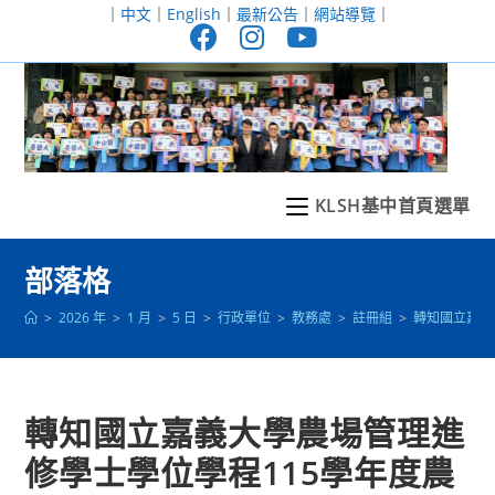
跳
｜
中文
｜
English
｜
最新公告
｜
網站導覽
｜
轉
至
主
要
內
容
KLSH基中首頁選單
部落格
>
2026 年
>
1 月
>
5 日
>
行政單位
>
教務處
>
註冊組
>
轉知國立嘉義
轉知國立嘉義大學農場管理進
修學士學位學程115學年度農