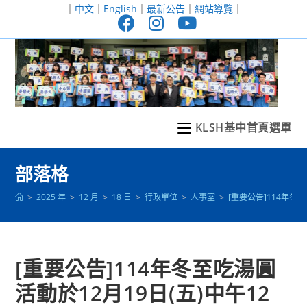
跳
｜
中文
｜
English
｜
最新公告
｜
網站導覽
｜
轉
至
主
要
內
容
KLSH基中首頁選單
部落格
>
2025 年
>
12 月
>
18 日
>
行政單位
>
人事室
>
[重要公告]114年
[重要公告]114年冬至吃湯圓
活動於12月19日(五)中午12