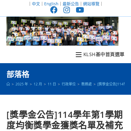
跳
｜
中文
｜
English
｜
最新公告
｜
網站導覽
｜
轉
至
主
要
內
容
KLSH基中首頁選單
部落格
>
2025 年
>
12 月
>
11 日
>
行政單位
>
教務處
>
[獎學金公告]114
[獎學金公告]114學年第1學期
度均衡獎學金獲獎名單及補充