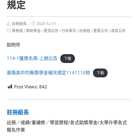
規定
Post
Post
註冊組長
2025-12-11
author:
published:
Post
教務處
/
獎助學金
/
置頂公告
/
行政單位
/
註冊組
/
重要公告
/
首頁公告
category:
如附件
114-1獲獎名冊-上網公告
下載
基隆高中均衡獎學金補充規定1141110修
下載
Post Views:
842
註冊組長
註冊／成績/重補修／學習歷程/各式助獎學金/大學升學各式
報名作業