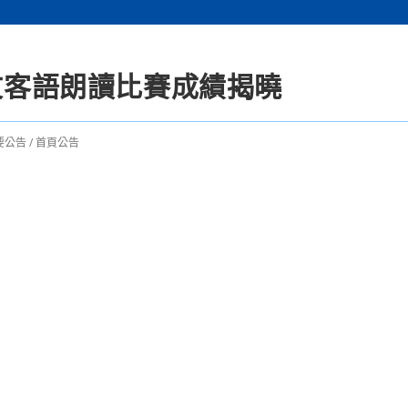
語文客語朗讀比賽成績揭曉
要公告
/
首頁公告