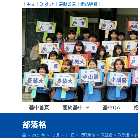
跳
｜
中文
｜
English
｜
最新公告
｜
網站導覽
｜
轉
至
主
要
內
容
基中首頁
關於基中
基中QA
部落格
>
2025 年
>
12 月
>
11 日
>
行政單位
>
教務處
>
教學組
>