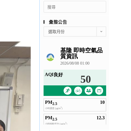
Search
for:
彙整公告
彙
選取月份
整
公
告