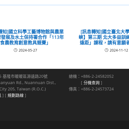
轉知]國立科學工藝博物館與農業
[訊息轉知]國立臺北大
發展及水土保持署合作「113年
峽】第三期 北大多益訓
食農教育創意教具競賽」
遠距」課程，請有意願
2024-05-27
2024-11-12
5 基隆市暖暖區源遠路20號
總機：+886-2-24582052
uanyuan Rd., Nuannuan Dist.,
[
分機查詢
]
ity 205, Taiwan (R.O.C.)
傳真：+886-2-24573724
訊
] [
規劃路線
]
s reserved.