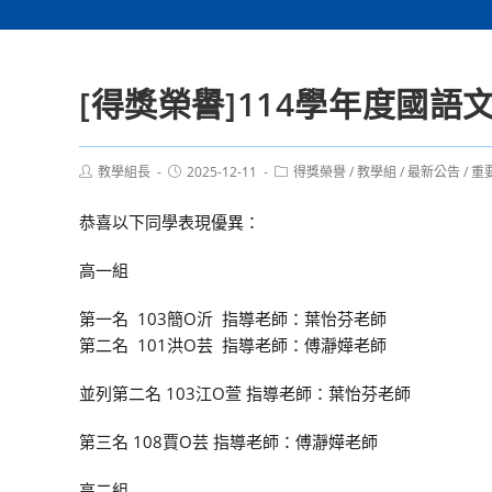
[得獎榮譽]114學年度國
Post
Post
Post
教學組長
2025-12-11
得獎榮譽
/
教學組
/
最新公告
/
重
author:
published:
category:
恭喜以下同學表現優異：
高一組
第一名 103簡O沂 指導老師：葉怡芬老師
第二名 101洪O芸 指導老師：傅瀞嬅老師
並列第二名 103江O萱 指導老師：葉怡芬老師
第三名 108賈O芸 指導老師：傅瀞嬅老師
高二組