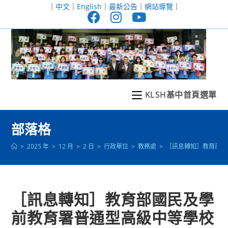
跳
｜
中文
｜
English
｜
最新公告
｜
網站導覽
｜
轉
至
主
要
內
容
KLSH基中首頁選單
部落格
>
2025 年
>
12 月
>
2 日
>
行政單位
>
教務處
>
［訊息轉知］教育部國
［訊息轉知］教育部國民及學
前教育署普通型高級中等學校