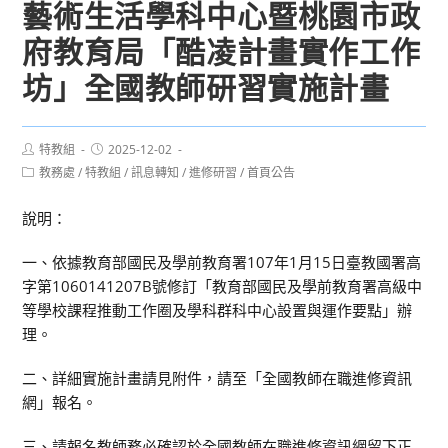
藝術生活學科中心暨桃園市政
府教育局「酷凌計畫實作工作
坊」全國教師研習實施計畫
Post
Post
特教組
2025-12-02
author:
published:
Post
教務處
/
特教組
/
訊息轉知
/
進修研習
/
首頁公告
category:
說明：
一、依據教育部國民及學前教育署107年1月15日臺教國署高
字第1060141207B號修訂「教育部國民及學前教育署高級中
等學校課程推動工作圈及學科群科中心設置與運作要點」辦
理。
二、詳細實施計畫請見附件，請至「全國教師在職進修資訊
網」報名。
三、請報名教師務必確認於全國教師在職進修資訊網留下正