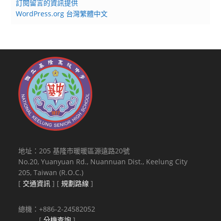
訂閱留言的資訊提供
WordPress.org 台灣繁體中文
地址：205 基隆市暖暖區源遠路20號
No.20, Yuanyuan Rd., Nuannuan Dist., Keelung City
205, Taiwan (R.O.C.)
[
交通資訊
] [
規劃路線
]
總機：+886-2-24582052
[
分機查詢
]