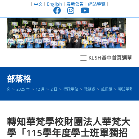
跳
｜
中文
｜
English
｜
最新公告
｜
網站導覽
｜
轉
至
主
要
內
容
KLSH基中首頁選單
部落格
>
2025 年
>
12 月
>
2 日
>
行政單位
>
教務處
>
註冊組
>
轉知華梵學
轉知華梵學校財團法人華梵大
學「115學年度學士班單獨招