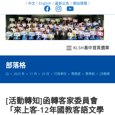
跳
｜
中文
｜
English
｜
最新公告
｜
網站導覽
｜
轉
至
主
要
內
容
KLSH基中首頁選單
部落格
>
2025 年
>
11 月
>
25 日
>
行政單位
>
教務處
>
教學組
>
[活動轉知
[活動轉知]函轉客家委員會
「來上客-12年國教客語文學