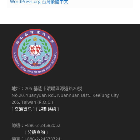
WordPress.org 台灣繁體中文
地址：205 基隆市暖暖區源遠路20號
No.20, Yuanyuan Rd., Nuannuan Dist., Keelung City
205, Taiwan (R.O.C.)
[
交通資訊
] [
規劃路線
]
總機：+886-2-24582052
[
分機查詢
]
傳真：+886-2-24573724