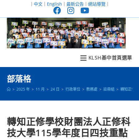
跳
｜
中文
｜
English
｜
最新公告
｜
網站導覽
｜
轉
至
主
要
內
容
KLSH基中首頁選單
部落格
>
2025 年
>
11 月
>
24 日
>
行政單位
>
教務處
>
註冊組
>
轉知正修學
轉知正修學校財團法人正修科
技大學115學年度日四技重點