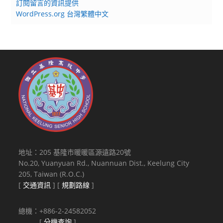
訂閱留言的資訊提供
WordPress.org 台灣繁體中文
地址：205 基隆市暖暖區源遠路20號
No.20, Yuanyuan Rd., Nuannuan Dist., Keelung City
205, Taiwan (R.O.C.)
[
交通資訊
] [
規劃路線
]
總機：+886-2-24582052
[
分機查詢
]