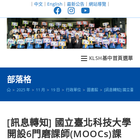
跳
｜
中文
｜
English
｜
最新公告
｜
網站導覽
｜
轉
至
主
要
內
容
KLSH基中首頁選單
部落格
>
2025 年
>
11 月
>
19 日
>
行政單位
>
圖書館
>
[訊息轉知] 國立臺
[訊息轉知] 國立臺北科技大學
開設6門磨課師(MOOCs)課