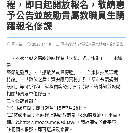
程，即日起開放報名，敬請惠
予公告並鼓勵貴屬教職員生踴
躍報名修課
Post
Post
Post
圖書館
2025-11-19
圖書館
/
行政單位
/
訊息轉知
/
首頁公告
author:
published:
category:
一、本次開設之磨課師課程為「世紀之光：雷射」、「永續
建
築節能發展」、「擴散與質量傳遞」、「奈米科技與環境
特論」、「數位之盾：資安應用實務」及「都市永續規劃
設計」等6門課程。課程內容認列研習時數，請轉知並鼓勵
相關師資及單位修習。
二、修課資訊：
(一)開課時間：即日起至115年7月28日。
(二)修課平臺：本課程上架於教育部「edu磨課師+」平臺，
網址為https://moocs.moe.edu.tw/，請教師先於此平臺
註冊個人帳號，即可選課及修習。