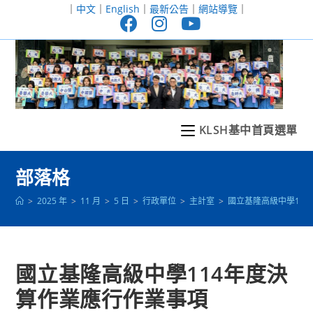
跳
｜
中文
｜
English
｜
最新公告
｜
網站導覽
｜
轉
至
主
要
內
容
KLSH基中首頁選單
部落格
>
2025 年
>
11 月
>
5 日
>
行政單位
>
主計室
>
國立基隆高級中學11
國立基隆高級中學114年度決
算作業應行作業事項