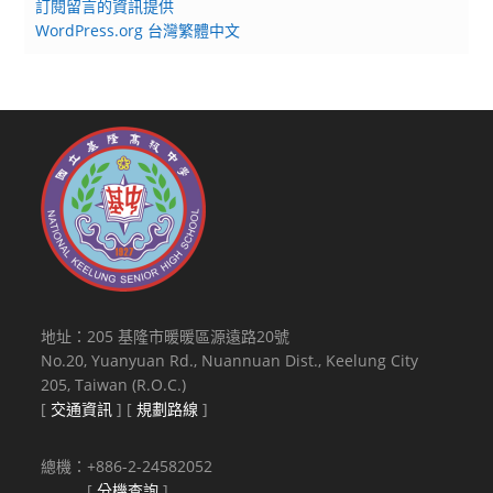
訂閱留言的資訊提供
WordPress.org 台灣繁體中文
地址：205 基隆市暖暖區源遠路20號
No.20, Yuanyuan Rd., Nuannuan Dist., Keelung City
205, Taiwan (R.O.C.)
[
交通資訊
] [
規劃路線
]
總機：+886-2-24582052
[
分機查詢
]