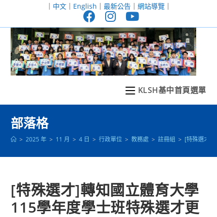
跳
｜
中文
｜
English
｜
最新公告
｜
網站導覽
｜
轉
至
主
要
內
容
KLSH基中首頁選單
部落格
>
2025 年
>
11 月
>
4 日
>
行政單位
>
教務處
>
註冊組
>
[特殊選才]
[特殊選才]轉知國立體育大學
115學年度學士班特殊選才更