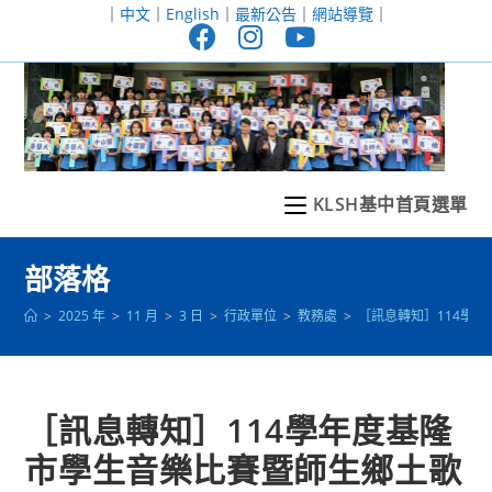
跳
｜
中文
｜
English
｜
最新公告
｜
網站導覽
｜
轉
至
主
要
內
容
KLSH基中首頁選單
部落格
>
2025 年
>
11 月
>
3 日
>
行政單位
>
教務處
>
［訊息轉知］114學年
［訊息轉知］114學年度基隆
市學生音樂比賽暨師生鄉土歌