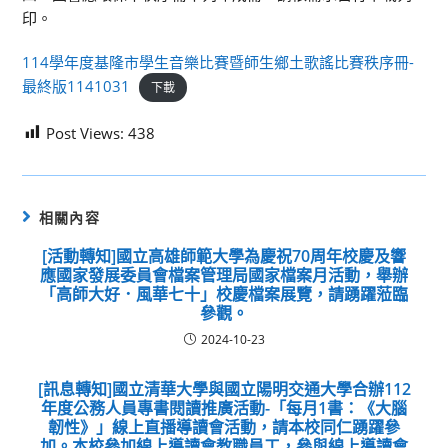
印。
114學年度基隆市學生音樂比賽暨師生鄉土歌謠比賽秩序冊-
最終版1141031
下載
Post Views:
438
相關內容
[活動轉知]國立高雄師範大學為慶祝70周年校慶及響
應國家發展委員會檔案管理局國家檔案月活動，舉辦
「高師大好．風華七十」校慶檔案展覽，請踴躍蒞臨
參觀。
2024-10-23
[訊息轉知]國立清華大學與國立陽明交通大學合辦112
年度公務人員專書閱讀推廣活動-「每月1書：《大腦
韌性》」線上直播導讀會活動，請本校同仁踴躍參
加。本校參加線上導讀會教職員工，參與線上導讀會