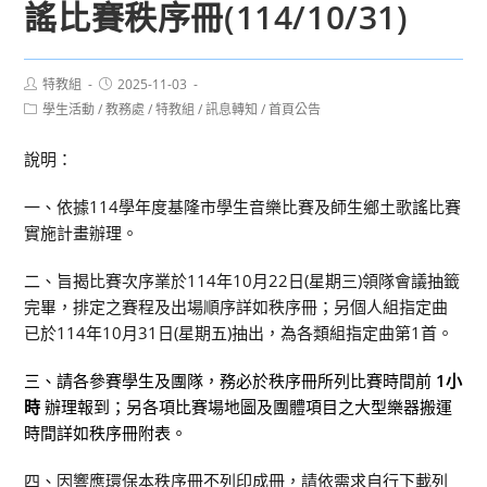
謠比賽秩序冊(114/10/31)
Post
Post
特教組
2025-11-03
author:
published:
Post
學生活動
/
教務處
/
特教組
/
訊息轉知
/
首頁公告
category:
說明：
一、依據114學年度基隆市學生音樂比賽及師生鄉土歌謠比賽
實施計畫辦理。
二、旨揭比賽次序業於114年10月22日(星期三)領隊會議抽籤
完畢，排定之賽程及出場順序詳如秩序冊；另個人組指定曲
已於114年10月31日(星期五)抽出，為各類組指定曲第1首。
三、請各參賽學生及團隊，務必於秩序冊所列比賽時間前
1小
時
辦理報到；另各項比賽場地圖及團體項目之大型樂器搬運
時間詳如秩序冊附表。
四、因響應環保本秩序冊不列印成冊，請依需求自行下載列