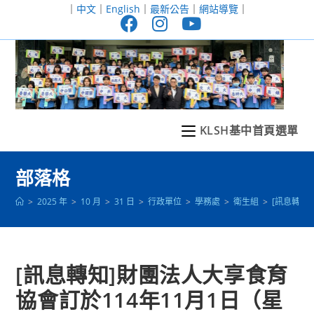
跳
｜
中文
｜
English
｜
最新公告
｜
網站導覽
｜
轉
至
主
要
內
容
KLSH基中首頁選單
部落格
>
2025 年
>
10 月
>
31 日
>
行政單位
>
學務處
>
衛生組
>
[訊息轉知
[訊息轉知]財團法人大享食育
協會訂於114年11月1日（星