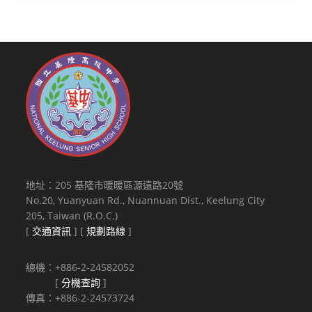
地址：205 基隆市暖暖區源遠路20號
No.20, Yuanyuan Rd., Nuannuan Dist., Keelung City
205, Taiwan (R.O.C.)
[
交通資訊
] [
規劃路線
]
總機：+886-2-24582052
[
分機查詢
]
傳真：+886-2-24573724