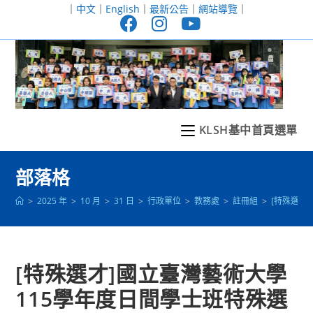
跳
｜
中文
｜
English
｜
最新公告
｜
網站導覽
｜
轉
至
主
要
內
容
KLSH基中首頁選單
部落格
>
2025 年
>
10 月
>
31 日
>
行政單位
>
教務處
>
註冊組
>
[特殊選才
[特殊選才]國立臺灣藝術大學
115學年度日間學士班特殊選