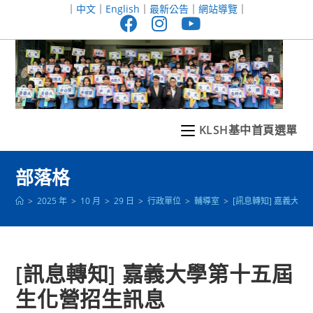
跳
｜
中文
｜
English
｜
最新公告
｜
網站導覽
｜
轉
至
主
要
內
容
KLSH基中首頁選單
部落格
>
2025 年
>
10 月
>
29 日
>
行政單位
>
輔導室
>
[訊息轉知] 嘉義大
[訊息轉知] 嘉義大學第十五屆
生化營招生訊息