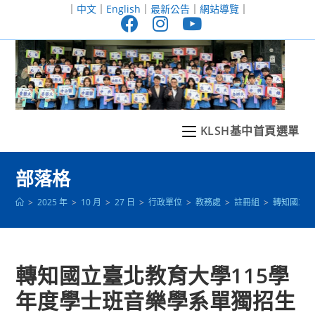
跳
｜
中文
｜
English
｜
最新公告
｜
網站導覽
｜
轉
至
主
要
內
容
KLSH基中首頁選單
部落格
>
2025 年
>
10 月
>
27 日
>
行政單位
>
教務處
>
註冊組
>
轉知國立臺
轉知國立臺北教育大學115學
年度學士班音樂學系單獨招生