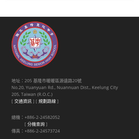
地址：205 基隆市暖暖區源遠路20號
No.20, Yuanyuan Rd., Nuannuan Dist., Keelung City
205, Taiwan (R.O.C.)
[
交通資訊
] [
規劃路線
]
總機：+886-2-24582052
[
分機查詢
]
傳真：+886-2-24573724