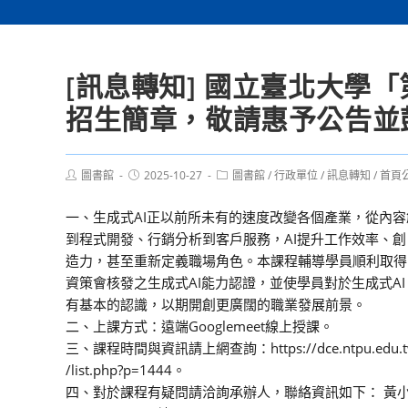
[訊息轉知] 國立臺北大學「
招生簡章，敬請惠予公告並
Post
Post
Post
圖書館
2025-10-27
圖書館
/
行政單位
/
訊息轉知
/
首頁
author:
published:
category:
一、生成式AI正以前所未有的速度改變各個產業，從內容
到程式開發、行銷分析到客戶服務，AI提升工作效率、創
造力，甚至重新定義職場角色。本課程輔導學員順利取得
資策會核發之生成式AI能力認證，並使學員對於生成式AI
有基本的認識，以期開創更廣闊的職業發展前景。
二、上課方式：遠端Googlemeet線上授課。
三、課程時間與資訊請上網查詢：https://dce.ntpu.edu.
/list.php?p=1444。
四、對於課程有疑問請洽詢承辦人，聯絡資訊如下： 黃