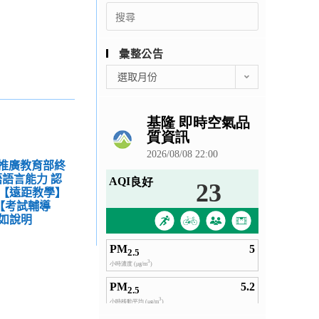
Search
for:
彙整公告
彙
選取月份
整
公
告
學推廣教育部終
語言能力 認
【遠距教學】
【考試輔導
如說明