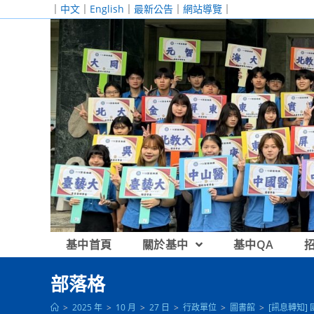
跳
｜
中文
｜
English
｜
最新公告
｜
網站導覽
｜
轉
至
主
要
內
容
基中首頁
關於基中
基中QA
部落格
>
2025 年
>
10 月
>
27 日
>
行政單位
>
圖書館
>
[訊息轉知