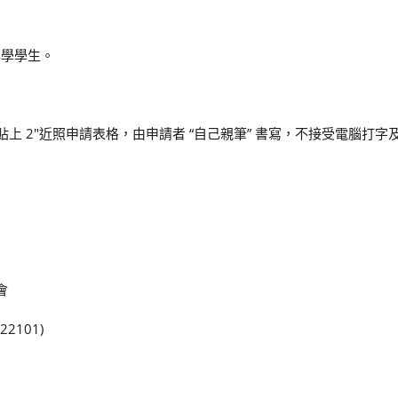
再學學生。
，貼上 2″近照申請表格，由申請者 “自己親筆” 書寫，不接受電腦打
會
2101)