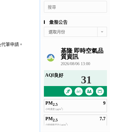
Search
for:
彙整公告
彙
選取月份
整
公
字及代筆申請。
告