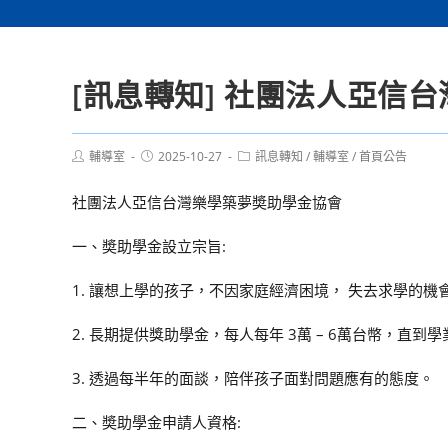
[訊息轉知] 社團法人亞信
Post
Post
Post
輔導室
2025-10-27
訊息轉知
/
輔導室
/
首頁公告
author:
published:
category:
社團法人亞信台灣樂學築夢奬助學金協會
一、奬助學金設立宗旨:
1. 讓想上學的孩子，不因家庭經濟困境， 失去求學的機
2. 長期提供獎助學金，每人每年 3萬 – 6萬台幣，直到
3. 透過每半年的面談，陪伴孩子面對問題應有的態度。
二、奬助學金申請人資格: