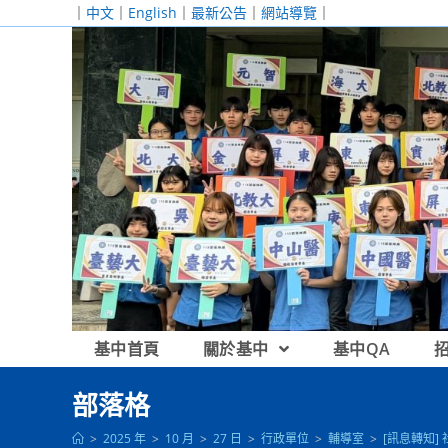
跳
｜
中文
｜
English
｜
最新公告
｜
網站導覽
｜
轉
至
主
要
內
容
基中首頁
關於基中
基中QA
部落格
>
2025 年
>
10 月
>
27 日
>
行政單位
>
輔導室
>
[訊息轉知