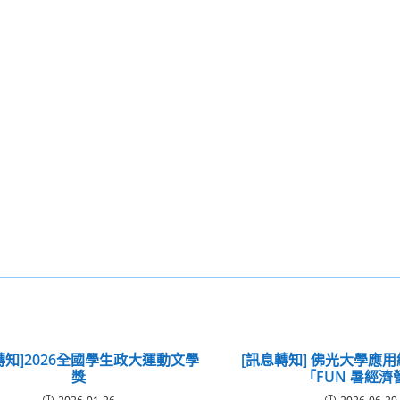
轉知]2026全國學生政大運動文學
[訊息轉知] 佛光大學應
獎
「FUN 暑經濟