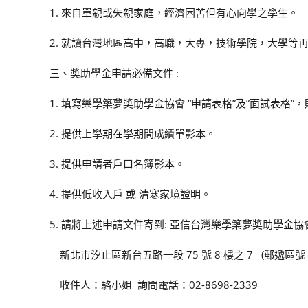
1. 來自單親或失親家庭，經濟困苦但有心向學之學生。
2. 就讀台灣地區高中，高職，大專，技術學院，大學等
三、奬助學金申請必備文件 :
1. 填寫樂學築夢奬助學金協會 “申請表格”及”面試表格”
2. 提供上學期在學期間成績單影本。
3. 提供申請者戶口名簿影本。
4. 提供低收入戶 或 清寒家境證明。
5. 請將上述申請文件寄到: 亞信台灣樂學築夢奬助學金協
新北市汐止區新台五路一段 75 號 8 樓之 7 (郵遞區號 2
收件人：駱小姐 詢問電話：02-8698-2339