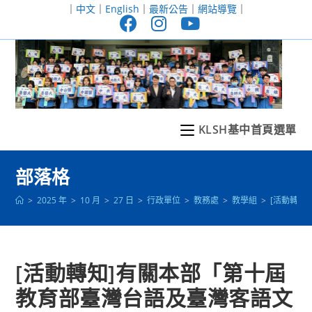
跳
｜
中文
｜
English
｜
最新公告
｜
網站導覽
｜
轉
至
主
要
內
容
KLSH基中首頁選單
部落格
>
2025 年
>
10 月
>
27 日
>
行政單位
>
教務處
>
教學組
>
[活動轉知
[活動轉知]有關本部「第十屆
教育部臺灣台語及臺灣客語文