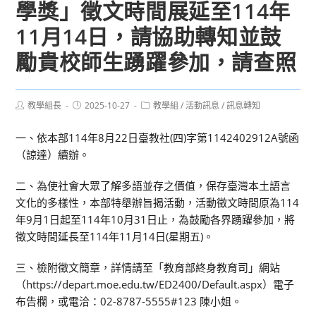
學獎」徵文時間展延至114年
11月14日，請協助轉知並鼓
勵貴校師生踴躍參加，請查照
Post
Post
Post
教學組長
2025-10-27
教學組
/
活動訊息
/
訊息轉知
author:
published:
category:
一、依本部114年8月22日臺教社(四)字第1142402912A號函
（諒達）續辦。
二、為使社會大眾了解多語並存之價值，保存臺灣本土語言
文化的多樣性，本部特舉辦旨揭活動，活動徵文時間原為114
年9月1日起至114年10月31日止，為鼓勵各界踴躍參加，將
徵文時間延長至114年11月14日(星期五)。
三、檢附徵文簡章，詳情請至「教育部終身教育司」網站
（https://depart.moe.edu.tw/ED2400/Default.aspx）電子
布告欄，或電洽：02-8787-5555#123 陳小姐。