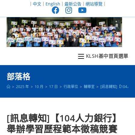
跳
｜
中文
｜
English
｜
最新公告
｜
網站導覽
｜
轉
至
主
要
內
容
KLSH基中首頁選單
部落格
>
2025 年
>
10 月
>
17 日
>
行政單位
>
輔導室
>
[訊息轉知]【104
[訊息轉知]【104人力銀行】
舉辦學習歷程範本徵稿競賽