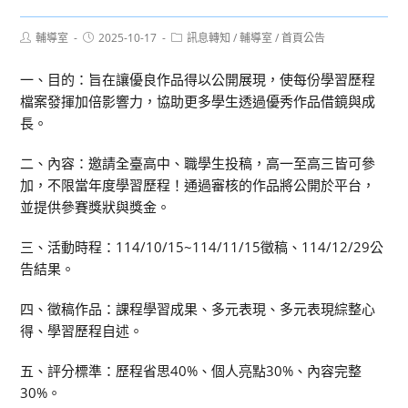
Post
Post
Post
輔導室
2025-10-17
訊息轉知
/
輔導室
/
首頁公告
author:
published:
category:
一、目的：旨在讓優良作品得以公開展現，使每份學習歷程
檔案發揮加倍影響力，協助更多學生透過優秀作品借鏡與成
長。
二、內容：邀請全臺高中、職學生投稿，高一至高三皆可參
加，不限當年度學習歷程！通過審核的作品將公開於平台，
並提供參賽獎狀與獎金。
三、活動時程：114/10/15~114/11/15徵稿、114/12/29公
告結果。
四、徵稿作品：課程學習成果、多元表現、多元表現綜整心
得、學習歷程自述。
五、評分標準：歷程省思40%、個人亮點30%、內容完整
30%。