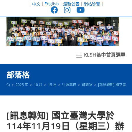
跳
｜
中文
｜
English
｜
最新公告
｜
網站導覽
｜
轉
至
主
要
內
容
KLSH基中首頁選單
部落格
>
2025 年
>
10 月
>
15 日
>
行政單位
>
輔導室
>
[訊息轉知] 國立臺
[訊息轉知] 國立臺灣大學於
114年11月19日（星期三）辦