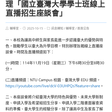
理「國立臺灣大學學士班線上
直播招生座談會」
Post
Post
Post
輔導室
2025-10-15
訊息轉知
/
輔導室
/
首頁公告
author:
published:
category:
一、本校為讓高中師生與家長能進一步認識臺大的優勢與特
色，鼓勵學生以臺大為升學目標，特別辦理旨揭線上直播座
談會。時間及直播頻道如下：
(一)時間：114年11月19日（星期三）下午6時30分至8時30
分。
(二)直播頻道：NTU Campus 校園．臺灣大學 EDU 頻道，
https://youtube.com/live/dcV-03UHPQs?feature=share
。
二、本座談會將介紹臺灣大學的特色與優勢、未來大學新制
度、申請入學及希望組招生分享、申請入學二階書面審查資
料的準備、臺大學生的經驗分享，除了讓高中生及家長了解