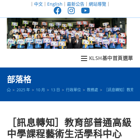
跳
｜
中文
｜
English
｜
最新公告
｜
網站導覽
｜
轉
至
主
要
內
容
KLSH基中首頁選單
部落格
>
2025 年
>
10 月
>
13 日
>
行政單位
>
教務處
>
［訊息轉知］教育部
［訊息轉知］教育部普通高級
中學課程藝術生活學科中心