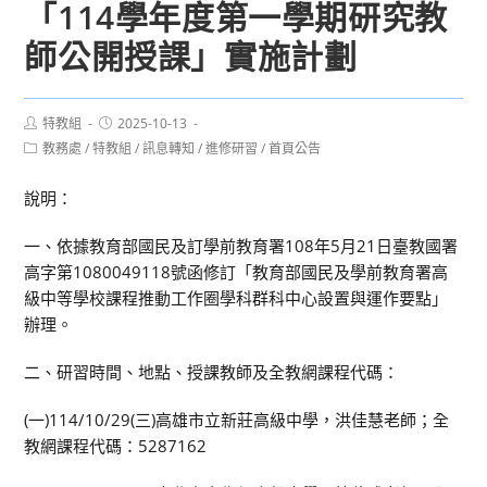
「114學年度第一學期研究教
師公開授課」實施計劃
Post
Post
特教組
2025-10-13
author:
published:
Post
教務處
/
特教組
/
訊息轉知
/
進修研習
/
首頁公告
category:
說明：
一、依據教育部國民及訂學前教育署108年5月21日臺教國署
高字第1080049118號函修訂「教育部國民及學前教育署高
級中等學校課程推動工作圈學科群科中心設置與運作要點」
辦理。
二、研習時間、地點、授課教師及全教網課程代碼：
(一)114/10/29(三)高雄市立新莊高級中學，洪佳慧老師；全
教網課程代碼：5287162