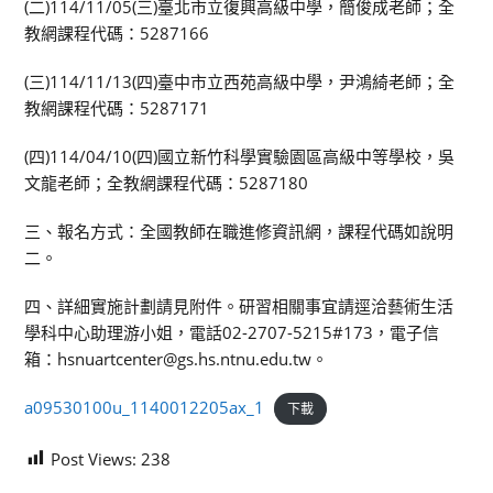
(二)114/11/05(三)臺北市立復興高級中學，簡俊成老師；全
教網課程代碼：5287166
(三)114/11/13(四)臺中市立西苑高級中學，尹鴻綺老師；全
教網課程代碼：5287171
(四)114/04/10(四)國立新竹科學實驗園區高級中等學校，吳
文龍老師；全教網課程代碼：5287180
三、報名方式：全國教師在職進修資訊網，課程代碼如說明
二。
四、詳細實施計劃請見附件。研習相關事宜請逕洽藝術生活
學科中心助理游小姐，電話02-2707-5215#173，電子信
箱：hsnuartcenter@gs.hs.ntnu.edu.tw。
a09530100u_1140012205ax_1
下載
Post Views:
238