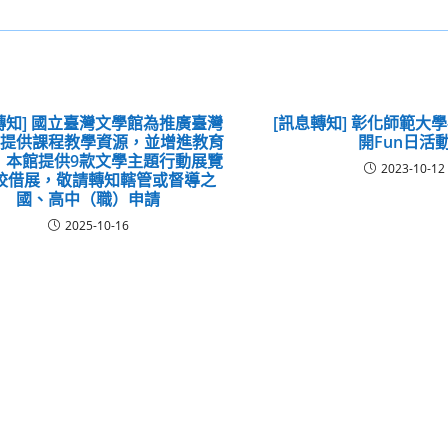
轉知] 國立臺灣文學館為推廣臺灣
[訊息轉知] 彰化師範大學
與提供課程教學資源，並增進教育
開Fun日活
 本館提供9款文學主題行動展覽
2023-10-12
校借展，敬請轉知轄管或督導之
國、高中（職）申請
2025-10-16