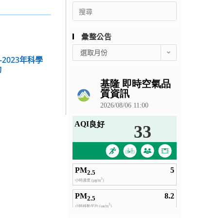
Search
for:
彙整公告
彙
選取月份
-2023年科學
整
動
公
告