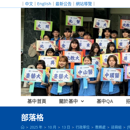
跳
｜
中文
｜
English
｜
最新公告
｜
網站導覽
｜
轉
至
主
要
內
容
基中首頁
關於基中
基中QA
部落格
>
2025 年
>
10 月
>
13 日
>
行政單位
>
教務處
>
註冊組
>