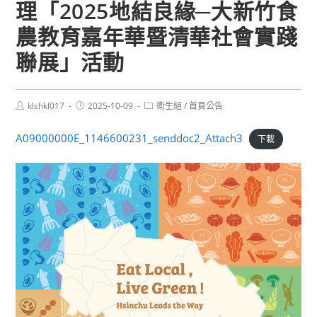
理「2025地結良緣─大新竹食
農教育嘉年華暨清華社會實踐
聯展」活動
Post
Post
Post
klshkl017
2025-10-09
衛生組
/
首頁公告
author:
published:
category:
A09000000E_1146600231_senddoc2_Attach3
下載