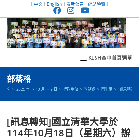
跳
｜
中文
｜
English
｜
最新公告
｜
網站導覽
｜
轉
至
主
要
內
容
KLSH基中首頁選單
部落格
>
2025 年
>
10 月
>
9 日
>
行政單位
>
學務處
>
衛生組
>
[訊息轉知]
[訊息轉知]國立清華大學於
114年10月18日（星期六）辦