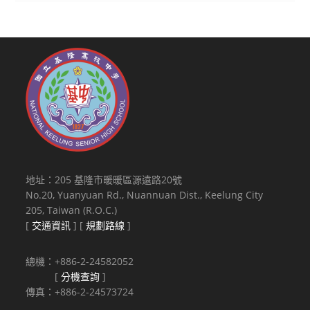
地址：205 基隆市暖暖區源遠路20號
No.20, Yuanyuan Rd., Nuannuan Dist., Keelung City
205, Taiwan (R.O.C.)
[
交通資訊
] [
規劃路線
]
總機：+886-2-24582052
[
分機查詢
]
傳真：+886-2-24573724