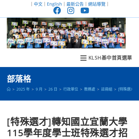
跳
｜
中文
｜
English
｜
最新公告
｜
網站導覽
｜
轉
至
主
要
內
容
KLSH基中首頁選單
部落格
>
2025 年
>
9 月
>
26 日
>
行政單位
>
教務處
>
註冊組
>
[特殊選才
[特殊選才]轉知國立宜蘭大學
115學年度學士班特殊選才招