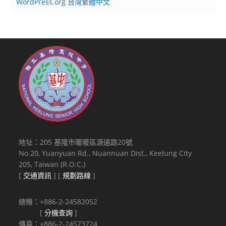
WordPress.org 台灣繁體中文
地址：205 基隆市暖暖區源遠路20號
No.20, Yuanyuan Rd., Nuannuan Dist., Keelung City
205, Taiwan (R.O.C.)
[
交通資訊
] [
規劃路線
]
總機：+886-2-24582052
[
分機查詢
]
傳真：+886-2-24573724