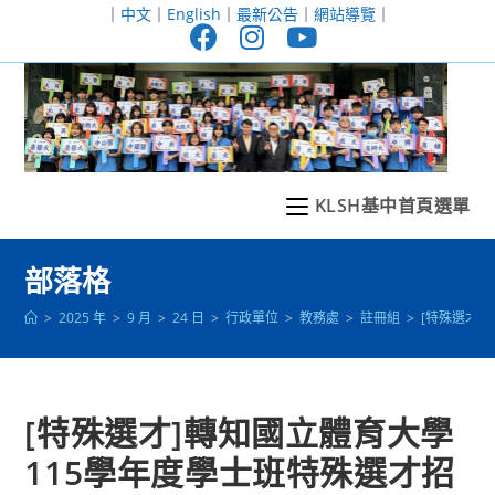
跳
｜
中文
｜
English
｜
最新公告
｜
網站導覽
｜
轉
至
主
要
內
容
KLSH基中首頁選單
部落格
>
2025 年
>
9 月
>
24 日
>
行政單位
>
教務處
>
註冊組
>
[特殊選才]
[特殊選才]轉知國立體育大學
115學年度學士班特殊選才招