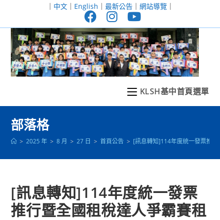
跳
｜
中文
｜
English
｜
最新公告
｜
網站導覽
｜
轉
至
主
要
內
容
KLSH基中首頁選單
部落格
>
2025 年
>
8 月
>
27 日
>
首頁公告
>
[訊息轉知]114年度統一發票
[訊息轉知]114年度統一發票
推行暨全國租稅達人爭霸賽租