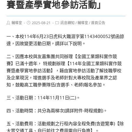
賽暨產學實地參訪活動」
Post
Post
Post
輔導室
2025-08-21
訊息轉知
/
輔導室
/
首頁公告
author:
published:
category:
一、本校114年6月23日虎科大職涯字第1143400052號函諒
達，因故變更活動日期，請詳以下說明。
二、因應本校與友嘉集團共同辦理【全國工業類科實作競
賽】已滿十週年， 特規劃辦理【114年全國工業類科實作競
賽暨產學實地參訪活動】，藉由實地參訪活動了解技職學校
及企業現況，增進選手及老師針對大專校院及產業界之認
知，鼓勵高工職參賽隊伍(含選手、老師)報名參加。
三、活動日期：114年11月11日(二)。
四、活動時間：共分為兩梯次(請詳附件-時程規劃)。
五、活動費用：活動規劃之行程內容全程免費(含遊覽車)【除
大眾交通工具、自行前往之費用需自行負擔】。