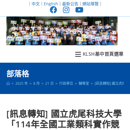
跳
｜
中文
｜
English
｜
最新公告
｜
網站導覽
｜
轉
至
主
要
內
容
KLSH基中首頁選單
部落格
>
2025 年
>
8 月
>
21 日
>
行政單位
>
輔導室
>
[訊息轉知] 國立虎尾
[訊息轉知] 國立虎尾科技大學
「114年全國工業類科實作競