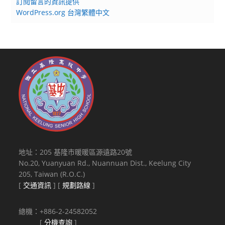
訂閱留言的資訊提供
WordPress.org 台灣繁體中文
地址：205 基隆市暖暖區源遠路20號
No.20, Yuanyuan Rd., Nuannuan Dist., Keelung City
205, Taiwan (R.O.C.)
[
交通資訊
] [
規劃路線
]
總機：+886-2-24582052
[
分機查詢
]