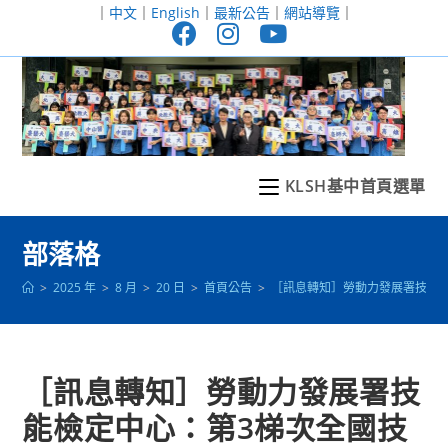
跳
｜
中文
｜
English
｜
最新公告
｜
網站導覽
｜
轉
至
主
要
內
容
KLSH基中首頁選單
部落格
>
2025 年
>
8 月
>
20 日
>
首頁公告
>
［訊息轉知］勞動力發展署技能
［訊息轉知］勞動力發展署技
能檢定中心：第3梯次全國技