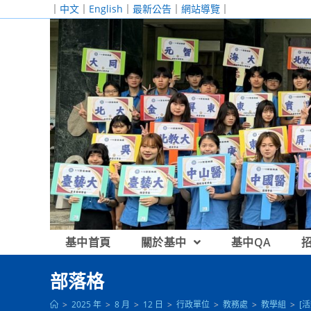
跳
｜
中文
｜
English
｜
最新公告
｜
網站導覽
｜
轉
至
主
要
內
容
基中首頁
關於基中
基中QA
部落格
>
2025 年
>
8 月
>
12 日
>
行政單位
>
教務處
>
教學組
>
[