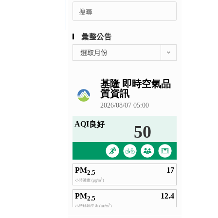
Search
for:
彙整公告
彙
選取月份
整
公
告