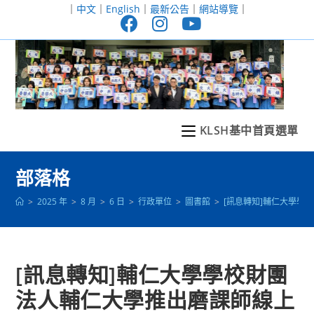
跳
｜
中文
｜
English
｜
最新公告
｜
網站導覽
｜
轉
至
主
要
內
容
KLSH基中首頁選單
部落格
>
2025 年
>
8 月
>
6 日
>
行政單位
>
圖書館
>
[訊息轉知]輔仁大學
[訊息轉知]輔仁大學學校財團
法人輔仁大學推出磨課師線上