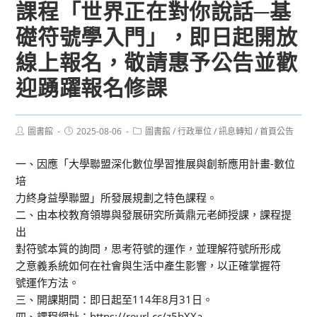
課程「世界正在對你說話─基
礎符號學入門」，即日起開放
線上報名，敬請惠予公告並歡
迎踴躍報名修課
Post
Post
Post
圖書館
2025-08-06
圖書館
/
行政單位
/
訊息轉知
/
首頁公告
author:
published:
category:
一、因應「大學聯盟深化數位學習推展與創新應用計畫-數位
培
力終身益學聯盟」所發展規劃之特色課程。
二、由本校教育領導與發展研究所黃鼎元老師授課，課程提
出
對符號本質的詢問，思考符號的運作，並理解符號所形成
之意義系統如何在社會與生活中產生影響，以正確掌握符
號運作方法。
三、開課期間：即日起至114年8月31日。
四、課程網址：https://reurl.cc/z5bXXa