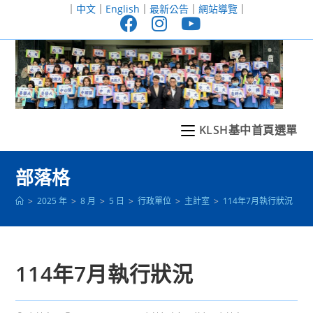
跳
｜
中文
｜
English
｜
最新公告
｜
網站導覽
｜
轉
至
主
要
內
容
KLSH基中首頁選單
部落格
>
2025 年
>
8 月
>
5 日
>
行政單位
>
主計室
>
114年7月執行狀況
114年7月執行狀況