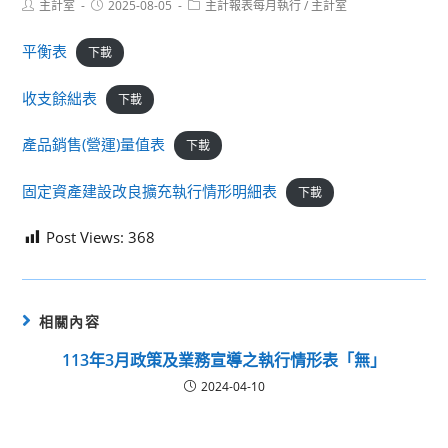
Post
Post
Post
主計室
2025-08-05
主計報表每月執行
/
主計室
author:
published:
category:
平衡表
下載
收支餘絀表
下載
產品銷售(營運)量值表
下載
固定資產建設改良擴充執行情形明細表
下載
Post Views:
368
相關內容
113年3月政策及業務宣導之執行情形表「無」
2024-04-10