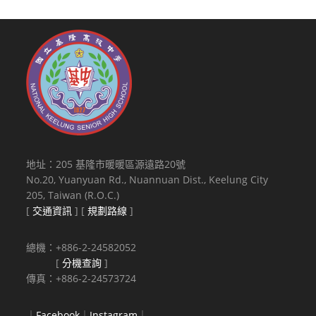
地址：205 基隆市暖暖區源遠路20號
No.20, Yuanyuan Rd., Nuannuan Dist., Keelung City
205, Taiwan (R.O.C.)
[
交通資訊
] [
規劃路線
]
總機：+886-2-24582052
[
分機查詢
]
傳真：+886-2-24573724
｜
Facebook
｜
Instagram
｜