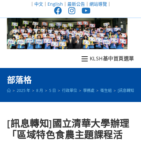
跳
｜
中文
｜
English
｜
最新公告
｜
網站導覽
｜
轉
至
主
要
內
容
KLSH基中首頁選單
部落格
>
2025 年
>
8 月
>
5 日
>
行政單位
>
學務處
>
衛生組
>
[訊息轉知]
[訊息轉知]國立清華大學辦理
「區域特色食農主題課程活