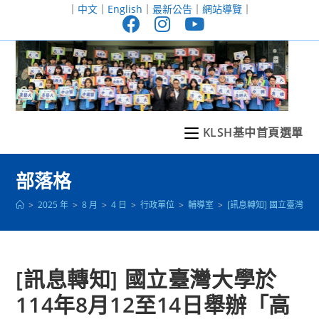
跳
｜
中文
｜
English
｜
最新公告
｜
網站導覽
｜
轉
至
主
要
內
容
KLSH基中首頁選單
部落格
>
2025 年
>
8 月
>
4 日
>
行政單位
>
輔導室
>
[訊息轉知] 國立臺灣
[訊息轉知] 國立臺灣大學於
114年8月12至14日舉辦「高