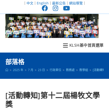
跳
｜
中文
｜
English
｜
最新公告
｜
網站導覽
｜
轉
至
主
要
內
容
KLSH基中首頁選單
部落格
>
2025 年
>
7 月
>
23 日
>
行政單位
>
教務處
>
教學組
>
[活動轉知]
[活動轉知]第十二屆楊牧文學
獎