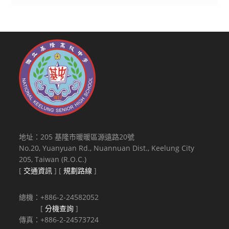
地址：205 基隆市暖暖區源遠路20號
No.20, Yuanyuan Rd., Nuannuan Dist., Keelung City
205, Taiwan (R.O.C.)
[
交通資訊
] [
規劃路線
]
總機：+886-2-24582052
[
分機查詢
]
傳真：+886-2-24573724