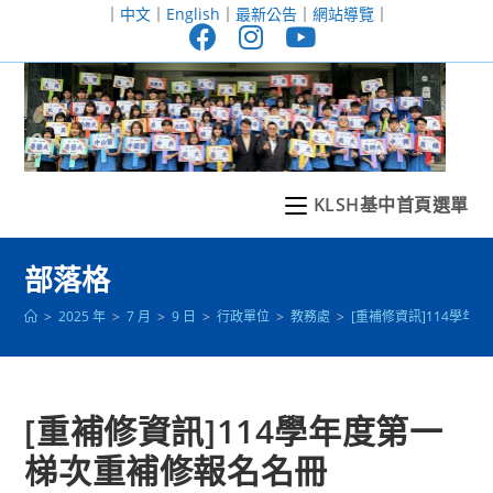
跳
｜
中文
｜
English
｜
最新公告
｜
網站導覽
｜
轉
至
主
要
內
容
KLSH基中首頁選單
部落格
>
2025 年
>
7 月
>
9 日
>
行政單位
>
教務處
>
[重補修資訊]114學年
[重補修資訊]114學年度第一
梯次重補修報名名冊