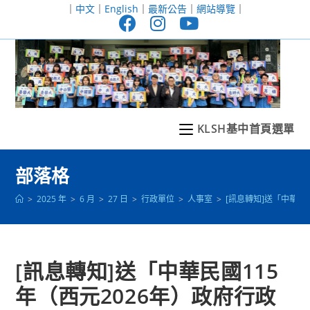
跳
｜
中文
｜
English
｜
最新公告
｜
網站導覽
｜
轉
至
主
要
內
容
KLSH基中首頁選單
部落格
>
2025 年
>
6 月
>
27 日
>
行政單位
>
人事室
>
[訊息轉知]送「中華民
[訊息轉知]送「中華民國115
年（西元2026年）政府行政