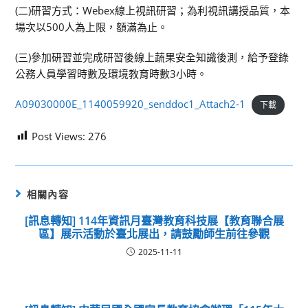
(二)研習方式：Webex線上視訊研習；為利視訊講授品質，本
場次以500人為上限，額滿為止。
(三)參加研習並完成研習後線上蔬果安全知識後測，給予登錄
公務人員學習時數及環境教育時數3小時。
A09030000E_1140059920_senddoc1_Attach2-1
下載
Post Views:
276
相關內容
[訊息轉知] 114年資訊月臺灣教育科技展【教育聯合展
區】展示活動於臺北展出，請鼓勵師生前往參觀
2025-11-11