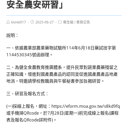
安全農安研習」
Post
Post
Post
klshkl017
2025-06-27
衛生組
/
首頁公告
author:
published:
category:
說明：
一、依據農業部農業藥物試驗所114年6月18日藥試技字第
1144530345號函辦理。
二、為健全食農教育推廣體系，提升民眾對蔬果農藥殘留之
正確知識，增進對國產農產品的認同並促進國產農產品地產
地消，特邀請學校教職員與午餐秘書參加旨揭研習。
三、研習及報名方式：
(一)採線上報名，網址：https://eform.moa.gov.tw/s8kd9fq
或手機掃QRcode，於7月28日(星期一)前完成線上報名(課程
表及報名QRcode詳附件)。