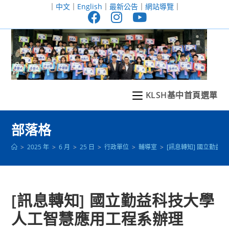
跳
｜
中文
｜
English
｜
最新公告
｜
網站導覽
｜
轉
至
主
要
內
容
KLSH基中首頁選單
部落格
>
2025 年
>
6 月
>
25 日
>
行政單位
>
輔導室
>
[訊息轉知] 國立勤
[訊息轉知] 國立勤益科技大學
人工智慧應用工程系辦理