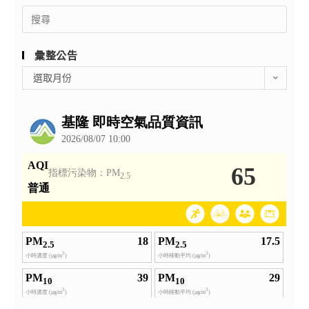
Search
for:
彙整公告
彙
選取月份
整
公
告