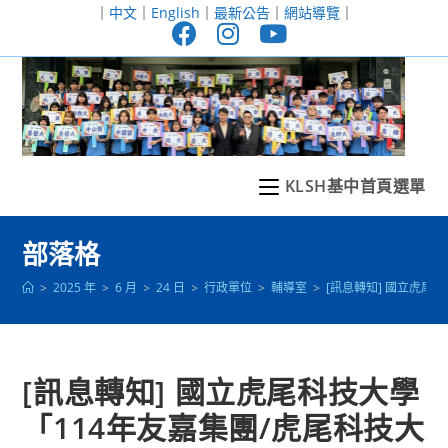
跳
｜
中文
｜
English
｜
最新公告
｜
網站導覽
｜
轉
至
主
要
內
容
KLSH基中首頁選單
部落格
>
2025 年
>
6 月
>
24 日
>
行政單位
>
輔導室
>
[訊息轉知] 國立虎尾
[訊息轉知] 國立虎尾科技大學
「114年友嘉集團/虎尾科技大