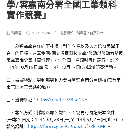
學/雲嘉南分署全國工業類科
實作競賽」
Post
Post
Post
輔導室
2025-06-24
訊息轉知
/
輔導室
/
首頁公告
author:
published:
category:
一、為達產學合作向下扎根、對焦企業以及人才培育與學用
合一的目標，友嘉集團/國立虎尾科技大學/勞動部勞動力發展
署雲嘉南分署共同辦理114年全國工業類科實作競賽，訂於
114年10月16日(四)及114年10月17日(五)舉辦競賽活動。
二、競賽地點：勞動部勞動力發展署雲嘉南分署機械館(台南
市官田區工業路40號)。
三、競賽網址：
https://reurl.cc/Z43d13
。
四、報名方式：採網路報名繳件，不需再行寄送紙本文件。
(一)報名日期：114年6月23日(一)至114年9月7日(日)止。(二)
報名網址：
https://forms.gle/PCT9uozLDf7Kk1sM6
。